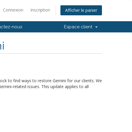
Connexion
Inscription
Afficher le panier
actez-nous
Espace client
i
ck to find ways to restore Gemini for our clients. We
mini-related issues. This update applies to all