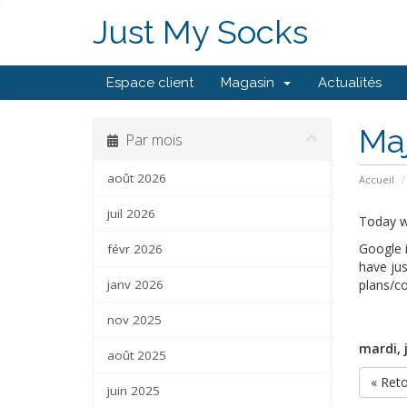
Just My Socks
Espace client
Magasin
Actualités
Maj
Par mois
août 2026
Accueil
juil 2026
Today we
Google i
févr 2026
have jus
janv 2026
plans/co
nov 2025
mardi, 
août 2025
« Ret
juin 2025