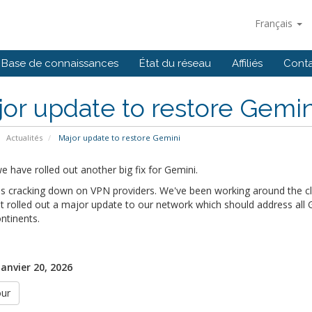
Français
Base de connaissances
État du réseau
Affiliés
Cont
or update to restore Gemin
Actualités
Major update to restore Gemini
 have rolled out another big fix for Gemini.
s cracking down on VPN providers. We've been working around the clo
t rolled out a major update to our network which should address all Ge
ntinents.
janvier 20, 2026
our