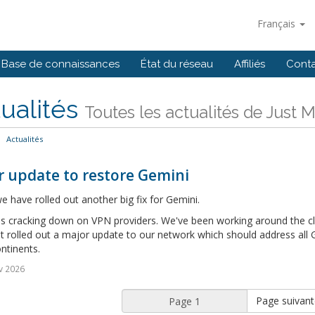
Français
Base de connaissances
État du réseau
Affiliés
Cont
ualités
Toutes les actualités de Just 
Actualités
r update to restore Gemini
 have rolled out another big fix for Gemini.
s cracking down on VPN providers. We've been working around the clo
t rolled out a major update to our network which should address all Ge
ntinents.
v 2026
Page suivant