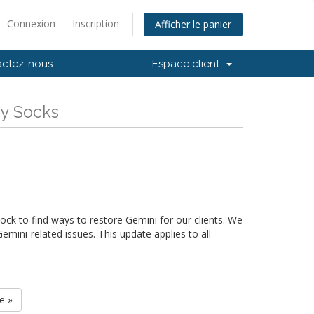
Connexion
Inscription
Afficher le panier
actez-nous
Espace client
My Socks
ck to find ways to restore Gemini for our clients. We
mini-related issues. This update applies to all
e »