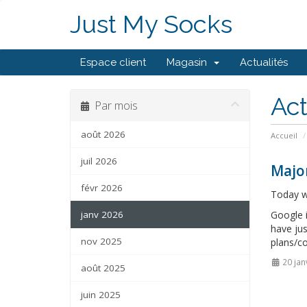
Just My Socks
Espace client
Magasin
Actualités
Act
Par mois
août 2026
Accueil
juil 2026
Majo
févr 2026
Today we
janv 2026
Google i
have jus
nov 2025
plans/co
20 jan
août 2025
juin 2025