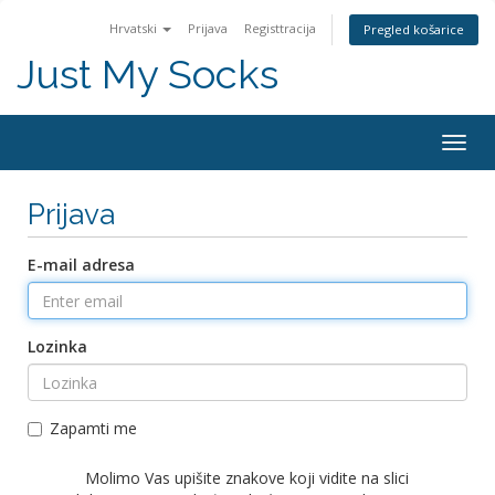
Hrvatski
Prijava
Registtracija
Pregled košarice
Just My Socks
Togg
navig
Prijava
E-mail adresa
Lozinka
Zapamti me
Molimo Vas upišite znakove koji vidite na slici