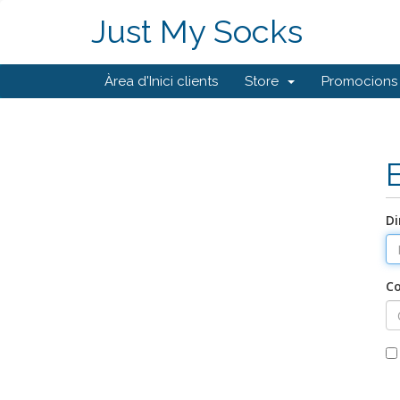
Just My Socks
Àrea d'Inici clients
Store
Promocions
Di
C