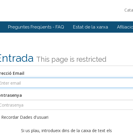
Cat
Preguntes Freqüents - FAQ
Estat de la xarxa
Afiliaci
Entrada
This page is restricted
recció Email
ontrasenya
Recordar Dades d'usuari
Si us plau, introdueix dins de la caixa de text els