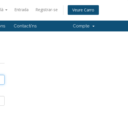
alà
Entrada
Registrar-se
Veure Carro
ons
Contacti'ns
Compte