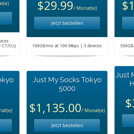
$29.99
$
t(e)
/ Monat(e)
Jetzt bestellen
vices
O CT/CU)
100GB/mo at 100 Mbps | 3 devices
500GB/
Just
okyo
Just My Socks Tokyo
H
5000
$
$1,135.00
nat(e)
/ Monat(e)
Jetzt bestellen