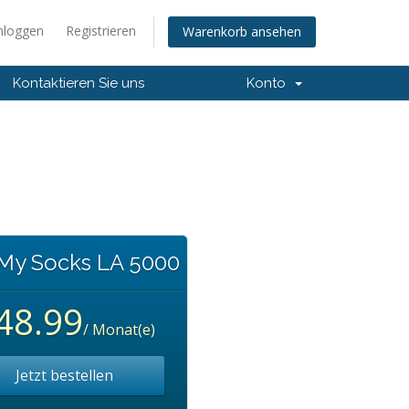
nloggen
Registrieren
Warenkorb ansehen
Kontaktieren Sie uns
Konto
 My Socks LA 5000
48.99
/ Monat(e)
Jetzt bestellen