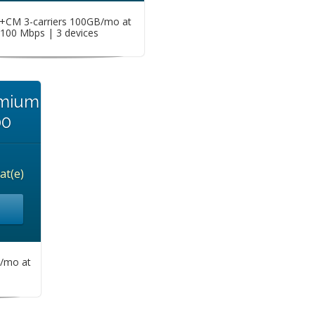
CM 3-carriers 100GB/mo at
100 Mbps | 3 devices
emium
00
at(e)
/mo at