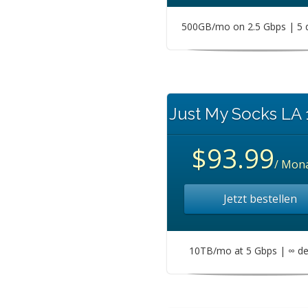
500GB/mo on 2.5 Gbps | 5 
Just My Socks LA
$93.99
/ Mona
Jetzt bestellen
10TB/mo at 5 Gbps | ∞ de