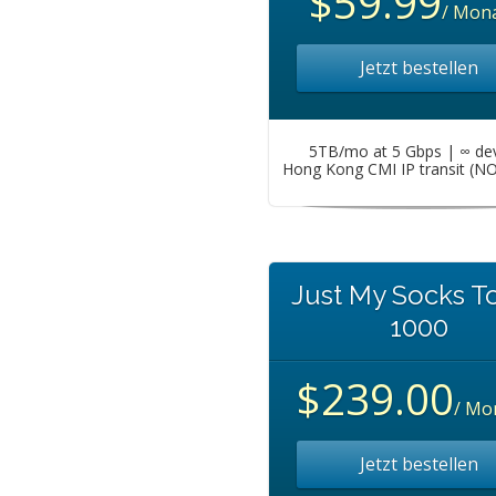
$59.99
/ Mona
Jetzt bestellen
5TB/mo at 5 Gbps | ∞ de
Hong Kong CMI IP transit (N
Just My Socks T
1000
$239.00
/ Mo
Jetzt bestellen