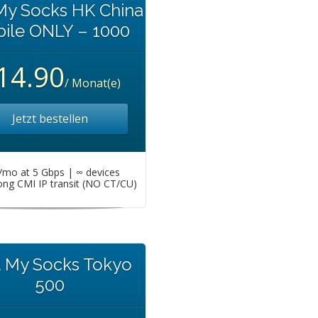
My Socks HK China
ile ONLY – 1000
14.90
/ Monat(e)
Jetzt bestellen
mo at 5 Gbps | ∞ devices
ng CMI IP transit (NO CT/CU)
t My Socks Tokyo
500