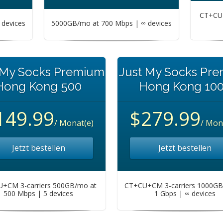
CT+CU+
devices
5000GB/mo at 700 Mbps | ∞ devices
 My Socks Premium
Just My Socks Pr
Hong Kong 500
Hong Kong 10
149.99
$279.99
/ Monat(e)
/ Mon
Jetzt bestellen
Jetzt bestellen
+CM 3-carriers 500GB/mo at
CT+CU+CM 3-carriers 1000GB
500 Mbps | 5 devices
1 Gbps | ∞ devices