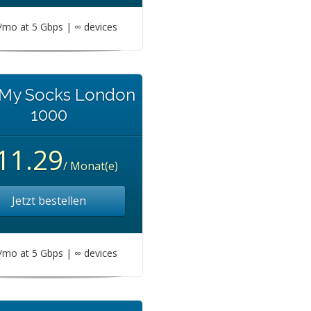
mo at 5 Gbps | ∞ devices
 My Socks London
1000
11.29
/ Monat(e)
Jetzt bestellen
mo at 5 Gbps | ∞ devices