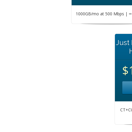
1000GB/mo at 500 Mbps | ∞ 
Just
$
CT+CU