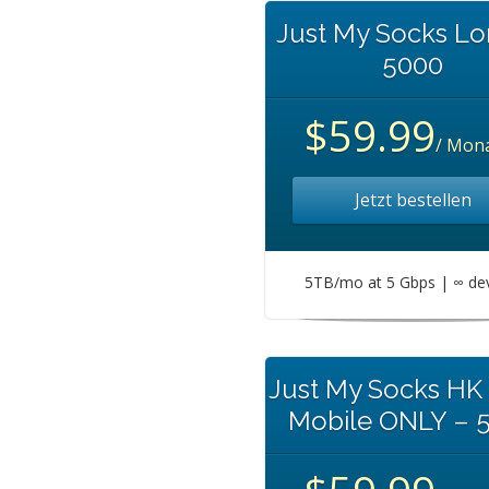
Just My Socks L
5000
$59.99
/ Mona
Jetzt bestellen
5TB/mo at 5 Gbps | ∞ de
Just My Socks HK
Mobile ONLY – 