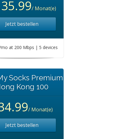
135.99
/ Monat(e)
Jetzt bestellen
mo at 200 Mbps | 5 devices
 My Socks Premium
ong Kong 100
34.99
/ Monat(e)
Jetzt bestellen