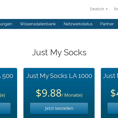
Deutsch
Ei
gungen
Wissensdatenbank
Netzwerkstatus
Partner
Just My Socks
A 500
Just My Socks LA 1000
Just
$9.88
$
(e)
/ Monat(e)
Jetzt bestellen