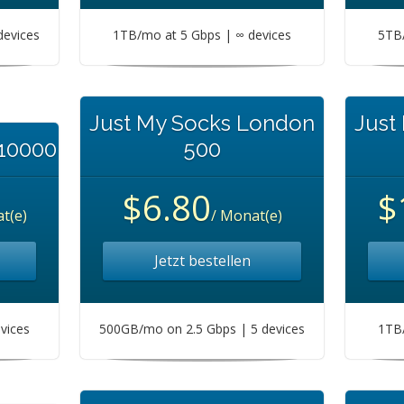
devices
1TB/mo at 5 Gbps | ∞ devices
5TB/
Just My Socks London
Just
 10000
500
$6.80
$
t(e)
/ Monat(e)
Jetzt bestellen
vices
500GB/mo on 2.5 Gbps | 5 devices
1TB/