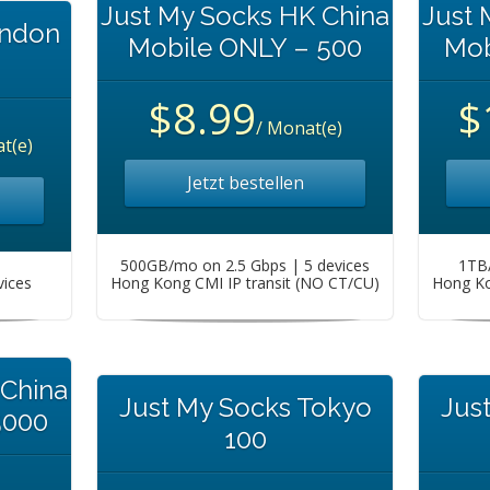
Just My Socks HK China
Just 
ondon
Mobile ONLY – 500
Mob
$8.99
$
/ Monat(e)
t(e)
Jetzt bestellen
500GB/mo on 2.5 Gbps | 5 devices
1TB/
vices
Hong Kong CMI IP transit (NO CT/CU)
Hong Ko
 China
Just My Socks Tokyo
Jus
5000
100