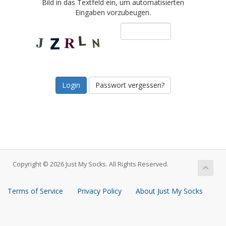
Bild in das Textfeld ein, um automatisierten
Eingaben vorzubeugen.
Passwort vergessen?
Copyright © 2026 Just My Socks. All Rights Reserved.
Terms of Service
Privacy Policy
About Just My Socks