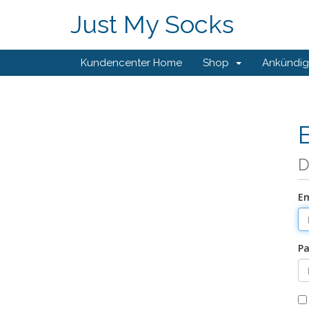
Just My Socks
Kundencenter Home
Shop
Ankündi
D
Em
Pa