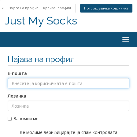
n
Најава на профил
Креирај профил
Потрошувачка кошничка
Just My Socks
Togg
navig
Најава на профил
Е-пошта
Лозинка
Запомни ме
Ве молиме верифицирајте ја спам контролата