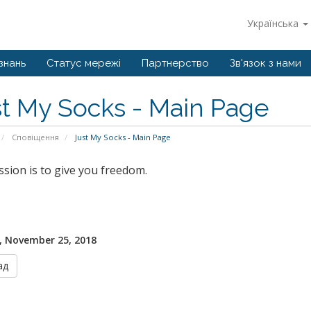
Українська
знань
Статус мережі
Партнерство
Зв'язок з нами
t My Socks - Main Page
Сповіщення
Just My Socks - Main Page
sion is to give you freedom.
, November 25, 2018
ад