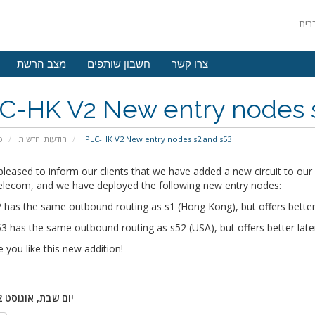
צרו קשר
חשבון שותפים
מצב הרשת
LC-HK V2 New entry nodes 
פ
הודעות וחדשות
IPLC-HK V2 New entry nodes s2 and s53
leased to inform our clients that we have added a new circuit to our 
elecom, and we have deployed the following new entry nodes:
 has the same outbound routing as s1 (Hong Kong), but offers bette
3 has the same outbound routing as s52 (USA), but offers better la
you like this new addition!
יום שבת, אוגוסט 12, 2023