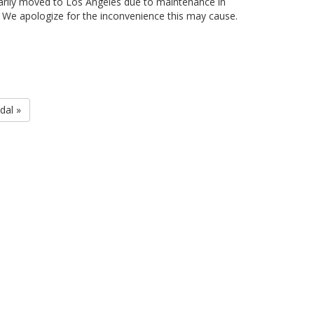
arily moved to Los Angeles due to maintenance in
. We apologize for the inconvenience this may cause.
dal »