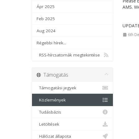
Please 
Ápr 2025
AMS. We 
Feb 2025
UPDATE 
Aug 2024
6th De
Régebbi hírek...
RSS-hírcsatornák megtekintése
Támogatás
Támogatási jegyek
Közlemények
Tudásbázis
Letöltések
Hálózat állapota