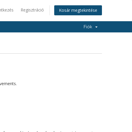
ntkezés
Regisztráció
Kosár megtekintése
Fiók
rovements.