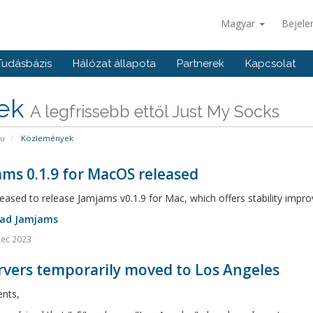
Magyar
Bejele
Tudásbázis
Hálózat állapota
Partnerek
Kapcsolat
rek
A legfrissebb ettől Just My Socks
pu
Közlemények
ms 0.1.9 for MacOS released
eased to release Jamjams v0.1.9 for Mac, which offers stability imp
ad Jamjams
Dec 2023
rvers temporarily moved to Los Angeles
ents,