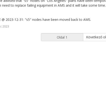
be advised that "s5" nodes on "Los Angeles" plans have been tempor
need to replace failing equipment in AMS and it will take some time
@ 2023-12-31: "s5" nodes have been moved back to AMS.
c 2023
Következő ol