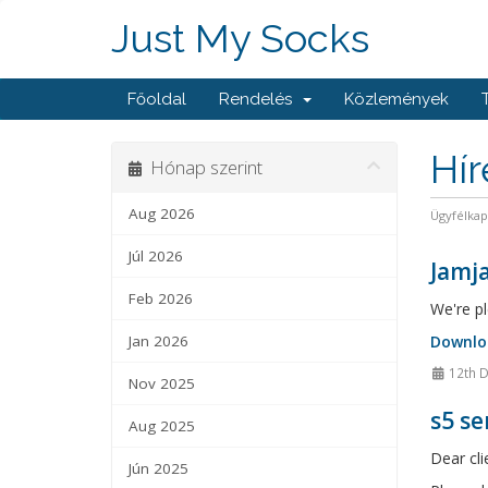
Just My Socks
Főoldal
Rendelés
Közlemények
Hí
Hónap szerint
Aug 2026
Ügyfélka
Júl 2026
Jamja
Feb 2026
We're pl
Jan 2026
Downlo
12th 
Nov 2025
s5 se
Aug 2025
Dear cli
Jún 2025