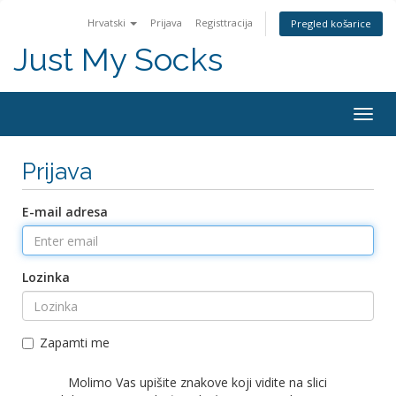
Hrvatski
Prijava
Registtracija
Pregled košarice
Just My Socks
Togg
navig
Prijava
E-mail adresa
Lozinka
Zapamti me
Molimo Vas upišite znakove koji vidite na slici