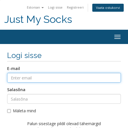
Estonian
Logi sisse
Registreeri
Vaata ostukorvi
Just My Socks
Togg
navig
Logi sisse
E-mail
Salasõna
Mäleta mind
Palun sisestage pildil olevad tähemärgid