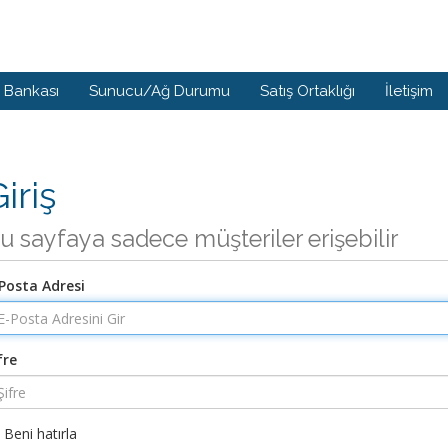
i Bankası
Sunucu/Ağ Durumu
Satış Ortaklığı
İletişim
iriş
u sayfaya sadece müşteriler erişebilir
Posta Adresi
fre
Beni hatırla