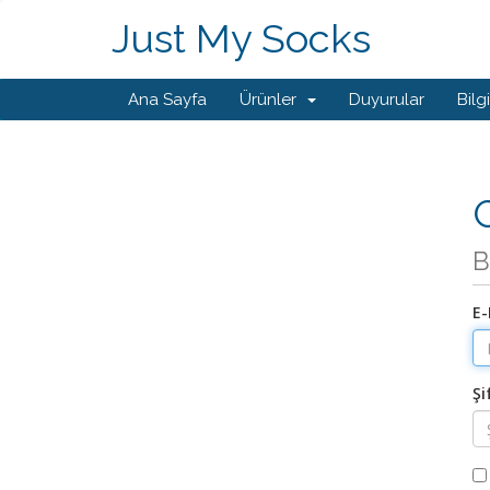
Just My Socks
Ana Sayfa
Ürünler
Duyurular
Bilg
G
B
E-
Şi